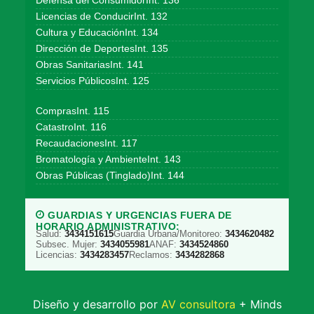
Defensa del ConsumidorInt. 136
Licencias de ConducirInt. 132
Cultura y EducaciónInt. 134
Dirección de DeportesInt. 135
Obras SanitariasInt. 141
Servicios PúblicosInt. 125
ComprasInt. 115
CatastroInt. 116
RecaudacionesInt. 117
Bromatología y AmbienteInt. 143
Obras Públicas (Tinglado)Int. 144
GUARDIAS Y URGENCIAS FUERA DE
HORARIO ADMINISTRATIVO:
Salud:
3434151615
Guardia Urbana/Monitoreo:
3434620482
Subsec. Mujer:
3434055981
ANAF:
3434524860
Licencias:
3434283457
Reclamos:
3434282868
Diseño y desarrollo por
AV consultora
+ Minds