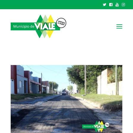
NOTICIAS
GOBIERNO
HCD
TRÁMITES Y SERVICIOS
CIUDAD
PARQUE INDUSTRIAL
RECAUDACIONES