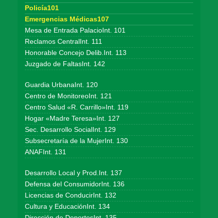
Policía101
Emergencias Médicas107
Mesa de Entrada PalacioInt. 101
Reclamos CentralInt. 111
Honorable Concejo Delib.Int. 113
Juzgado de FaltasInt. 142
Guardia UrbanaInt. 120
Centro de MonitoreoInt. 121
Centro Salud «R. Carrillo»Int. 119
Hogar «Madre Teresa»Int. 127
Sec. Desarrollo SocialInt. 129
Subsecretaría de la MujerInt. 130
ANAFInt. 131
Desarrollo Local y Prod.Int. 137
Defensa del ConsumidorInt. 136
Licencias de ConducirInt. 132
Cultura y EducaciónInt. 134
Dirección de DeportesInt. 135