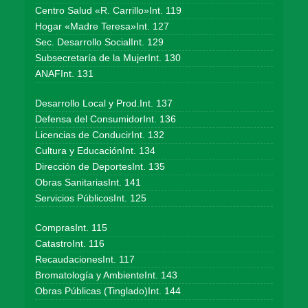
Centro Salud «R. Carrillo»Int. 119
Hogar «Madre Teresa»Int. 127
Sec. Desarrollo SocialInt. 129
Subsecretaría de la MujerInt. 130
ANAFInt. 131
Desarrollo Local y Prod.Int. 137
Defensa del ConsumidorInt. 136
Licencias de ConducirInt. 132
Cultura y EducaciónInt. 134
Dirección de DeportesInt. 135
Obras SanitariasInt. 141
Servicios PúblicosInt. 125
ComprasInt. 115
CatastroInt. 116
RecaudacionesInt. 117
Bromatología y AmbienteInt. 143
Obras Públicas (Tinglado)Int. 144