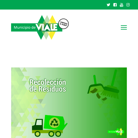
NOTICIAS
GOBIERNO
HCD
TRÁMITES Y SERVICIOS
CIUDAD
PARQUE INDUSTRIAL
RECAUDACIONES