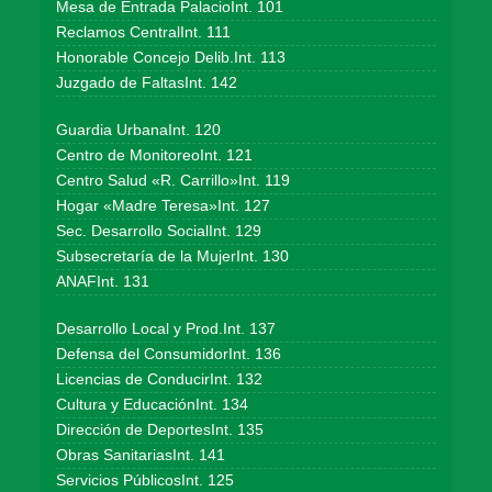
Mesa de Entrada PalacioInt. 101
Reclamos CentralInt. 111
Honorable Concejo Delib.Int. 113
Juzgado de FaltasInt. 142
Guardia UrbanaInt. 120
Centro de MonitoreoInt. 121
Centro Salud «R. Carrillo»Int. 119
Hogar «Madre Teresa»Int. 127
Sec. Desarrollo SocialInt. 129
Subsecretaría de la MujerInt. 130
ANAFInt. 131
Desarrollo Local y Prod.Int. 137
Defensa del ConsumidorInt. 136
Licencias de ConducirInt. 132
Cultura y EducaciónInt. 134
Dirección de DeportesInt. 135
Obras SanitariasInt. 141
Servicios PúblicosInt. 125