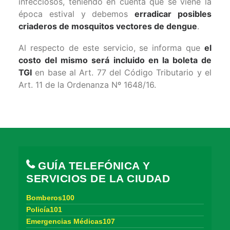
infecciosos, teniendo en cuenta que se viene la
época estival y debemos
erradicar posibles
criaderos de mosquitos vectores de dengue
.
Al respecto de este servicio, se informa que
el
costo del mismo será incluido en la boleta de
TGI
en base al Art. 77 del Código Tributario y el
Art. 11 de la Ordenanza Nº 1648/16.
GUÍA TELEFÓNICA Y
SERVICIOS DE LA CIUDAD
Bomberos100
Policía101
Emergencias Médicas107