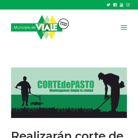
NOTICIAS
GOBIERNO
HCD
TRÁMITES Y SERVICIOS
CIUDAD
PARQUE INDUSTRIAL
RECAUDACIONES
Realizarán corte de