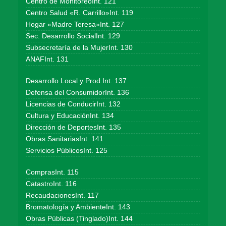
Centro de MonitoreoInt. 121
Centro Salud «R. Carrillo»Int. 119
Hogar «Madre Teresa»Int. 127
Sec. Desarrollo SocialInt. 129
Subsecretaría de la MujerInt. 130
ANAFInt. 131
Desarrollo Local y Prod.Int. 137
Defensa del ConsumidorInt. 136
Licencias de ConducirInt. 132
Cultura y EducaciónInt. 134
Dirección de DeportesInt. 135
Obras SanitariasInt. 141
Servicios PúblicosInt. 125
ComprasInt. 115
CatastroInt. 116
RecaudacionesInt. 117
Bromatología y AmbienteInt. 143
Obras Públicas (Tinglado)Int. 144