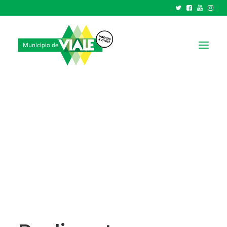
NOTICIAS
GOBIERNO
HCD
TRÁMITES Y SERVICIOS
CIUDAD
PARQUE INDUSTRIAL
RECAUDACIONES