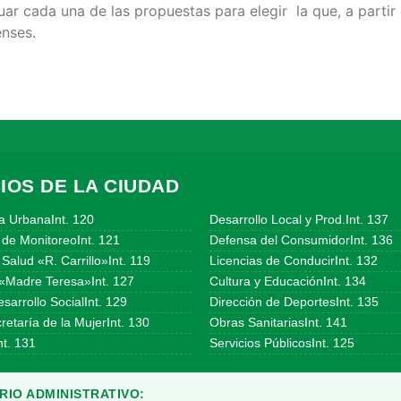
ar cada una de las propuestas para elegir la que, a partir 
enses.
IOS DE LA CIUDAD
a UrbanaInt. 120
Desarrollo Local y Prod.Int. 137
 de MonitoreoInt. 121
Defensa del ConsumidorInt. 136
Salud «R. Carrillo»Int. 119
Licencias de ConducirInt. 132
«Madre Teresa»Int. 127
Cultura y EducaciónInt. 134
sarrollo SocialInt. 129
Dirección de DeportesInt. 135
etaría de la MujerInt. 130
Obras SanitariasInt. 141
t. 131
Servicios PúblicosInt. 125
IO ADMINISTRATIVO: