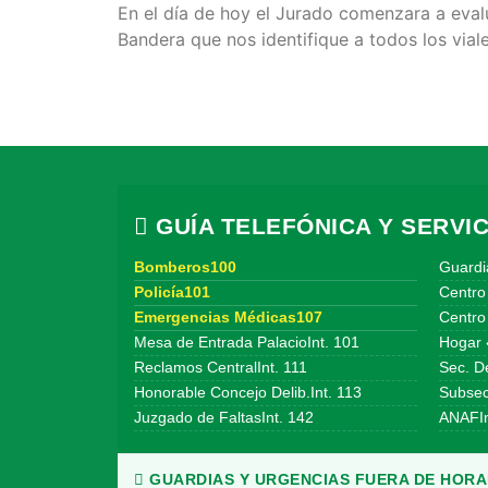
En el día de hoy el Jurado comenzara a evalu
Bandera que nos identifique a todos los vial
GUÍA TELEFÓNICA Y SERVIC
Bomberos100
Guardi
Policía101
Centro
Emergencias Médicas107
Centro 
Mesa de Entrada PalacioInt. 101
Hogar 
Reclamos CentralInt. 111
Sec. De
Honorable Concejo Delib.Int. 113
Subsecr
Juzgado de FaltasInt. 142
ANAFIn
GUARDIAS Y URGENCIAS FUERA DE HORAR