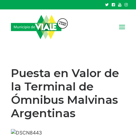
NOTICIAS
GOBIERNO
Puesta en Valor de
HCD
la Terminal de
TRÁMITES Y SERVICIOS
Ómnibus Malvinas
CIUDAD
PARQUE INDUSTRIAL
Argentinas
RECAUDACIONES