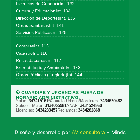
Licencias de ConducirInt. 132
Cultura y EducaciónInt. 134
Dirección de DeportesInt. 135
Obras SanitariasInt. 141
Servicios PúblicosInt. 125
ComprasInt. 115
CatastroInt. 116
RecaudacionesInt. 117
Bromatología y AmbienteInt. 143
Obras Públicas (Tinglado)Int. 144
GUARDIAS Y URGENCIAS FUERA DE
HORARIO ADMINISTRATIVO:
Salud:
3434151615
Guardia Urbana/Monitoreo:
3434620482
Subsec. Mujer:
3434055981
ANAF:
3434524860
Licencias:
3434283457
Reclamos:
3434282868
Diseño y desarrollo por
AV consultora
+ Minds