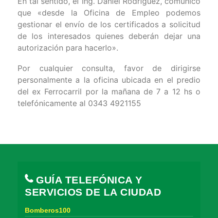
En tal sentido, el Ing. Daniel Rodríguez, comunicó
que «desde la Oficina de Empleo podemos
gestionar el envío de los certificados a solicitud
de los interesados quienes deberán dejar una
autorización para hacerlo».
Por cualquier consulta, favor de dirigirse
personalmente a la oficina ubicada en el predio
del ex Ferrocarril por la mañana de 7 a 12 hs o
telefónicamente al 0343 4921155
GUÍA TELEFÓNICA Y
SERVICIOS DE LA CIUDAD
Bomberos100