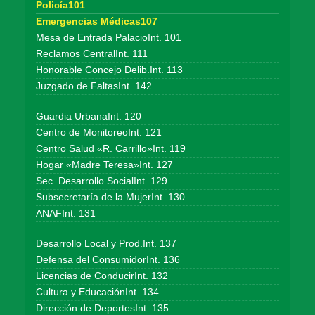
Policía101
Emergencias Médicas107
Mesa de Entrada PalacioInt. 101
Reclamos CentralInt. 111
Honorable Concejo Delib.Int. 113
Juzgado de FaltasInt. 142
Guardia UrbanaInt. 120
Centro de MonitoreoInt. 121
Centro Salud «R. Carrillo»Int. 119
Hogar «Madre Teresa»Int. 127
Sec. Desarrollo SocialInt. 129
Subsecretaría de la MujerInt. 130
ANAFInt. 131
Desarrollo Local y Prod.Int. 137
Defensa del ConsumidorInt. 136
Licencias de ConducirInt. 132
Cultura y EducaciónInt. 134
Dirección de DeportesInt. 135