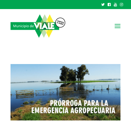
NOTICIAS
GOBIERNO
HCD
TRÁMITES Y SERVICIOS
CIUDAD
PARQUE INDUSTRIAL
RECAUDACIONES