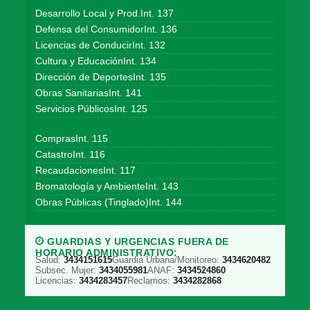
Desarrollo Local y Prod.Int. 137
Defensa del ConsumidorInt. 136
Licencias de ConducirInt. 132
Cultura y EducaciónInt. 134
Dirección de DeportesInt. 135
Obras SanitariasInt. 141
Servicios PúblicosInt. 125
ComprasInt. 115
CatastroInt. 116
RecaudacionesInt. 117
Bromatología y AmbienteInt. 143
Obras Públicas (Tinglado)Int. 144
GUARDIAS Y URGENCIAS FUERA DE
HORARIO ADMINISTRATIVO:
Salud:
3434151615
Guardia Urbana/Monitoreo:
3434620482
Subsec. Mujer:
3434055981
ANAF:
3434524860
Licencias:
3434283457
Reclamos:
3434282868