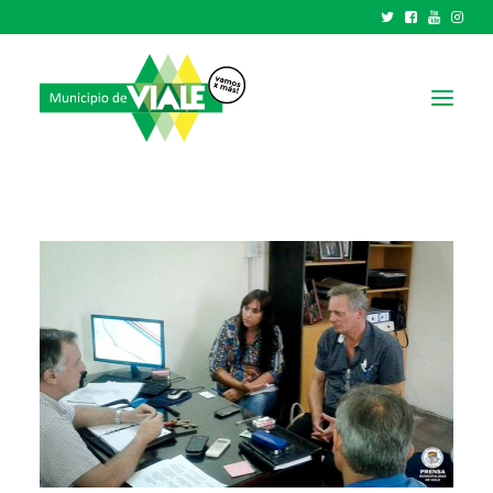
NOTICIAS
GOBIERNO
HCD
TRÁMITES Y SERVICIOS
CIUDAD
PARQUE INDUSTRIAL
RECAUDACIONES