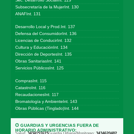
Sec. Desarrollo SocialInt. 129
Subsecretaría de la MujerInt. 130
ANAFInt. 131
Desarrollo Local y Prod.Int. 137
Defensa del ConsumidorInt. 136
Licencias de ConducirInt. 132
Cultura y EducaciónInt. 134
Dirección de DeportesInt. 135
Obras SanitariasInt. 141
Servicios PúblicosInt. 125
ComprasInt. 115
CatastroInt. 116
RecaudacionesInt. 117
Bromatología y AmbienteInt. 143
Obras Públicas (Tinglado)Int. 144
GUARDIAS Y URGENCIAS FUERA DE
HORARIO ADMINISTRATIVO:
Salud:
3434151615
Guardia Urbana/Monitoreo:
3434620482