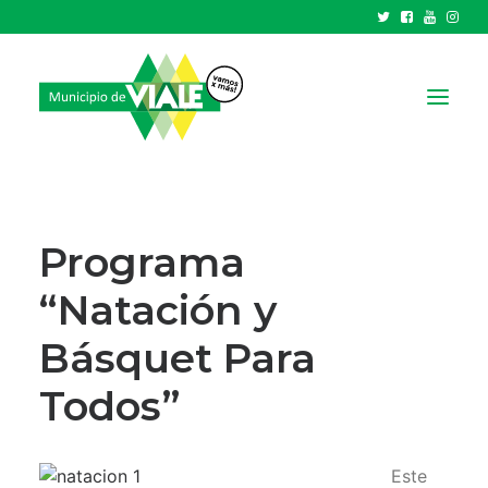
NOTICIAS
GOBIERNO
Programa
HCD
“Natación y
TRÁMITES Y SERVICIOS
Básquet Para
CIUDAD
PARQUE INDUSTRIAL
Todos”
RECAUDACIONES
Este