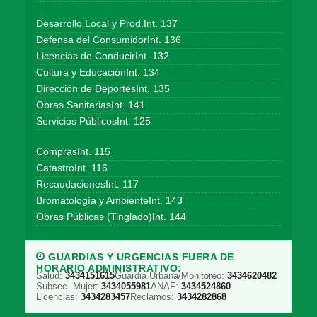
Desarrollo Local y Prod.Int. 137
Defensa del ConsumidorInt. 136
Licencias de ConducirInt. 132
Cultura y EducaciónInt. 134
Dirección de DeportesInt. 135
Obras SanitariasInt. 141
Servicios PúblicosInt. 125
ComprasInt. 115
CatastroInt. 116
RecaudacionesInt. 117
Bromatología y AmbienteInt. 143
Obras Públicas (Tinglado)Int. 144
GUARDIAS Y URGENCIAS FUERA DE
HORARIO ADMINISTRATIVO:
Salud:
3434151615
Guardia Urbana/Monitoreo:
3434620482
Subsec. Mujer:
3434055981
ANAF:
3434524860
Licencias:
3434283457
Reclamos:
3434282868