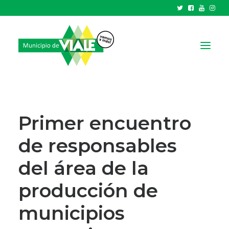
NOTICIAS
GOBIERNO
Primer encuentro
HCD
de responsables
TRÁMITES Y SERVICIOS
del área de la
CIUDAD
PARQUE INDUSTRIAL
producción de
municipios
RECAUDACIONES