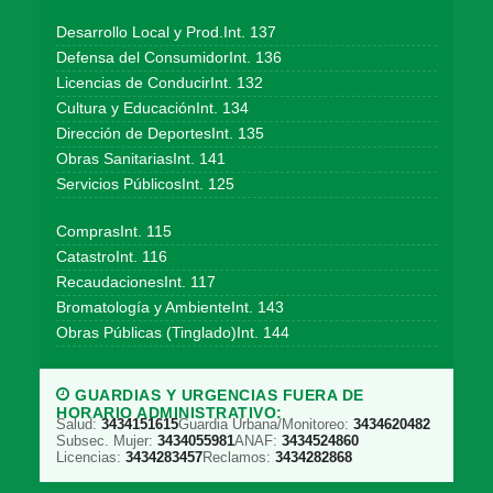
Desarrollo Local y Prod.Int. 137
Defensa del ConsumidorInt. 136
Licencias de ConducirInt. 132
Cultura y EducaciónInt. 134
Dirección de DeportesInt. 135
Obras SanitariasInt. 141
Servicios PúblicosInt. 125
ComprasInt. 115
CatastroInt. 116
RecaudacionesInt. 117
Bromatología y AmbienteInt. 143
Obras Públicas (Tinglado)Int. 144
GUARDIAS Y URGENCIAS FUERA DE
HORARIO ADMINISTRATIVO:
Salud:
3434151615
Guardia Urbana/Monitoreo:
3434620482
Subsec. Mujer:
3434055981
ANAF:
3434524860
Licencias:
3434283457
Reclamos:
3434282868