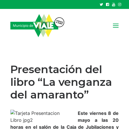
NOTICIAS
GOBIERNO
Presentación del
HCD
libro “La venganza
TRÁMITES Y SERVICIOS
del amaranto”
CIUDAD
PARQUE INDUSTRIAL
Este viernes 8 de
RECAUDACIONES
mayo a las 20
horas en el salón de la Caja de Jubilaciones y