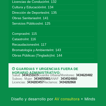
Licencias de ConducirInt. 132
Cultura y EducaciónInt. 134
Dirección de DeportesInt. 135
Obras SanitariasInt. 141
Servicios PúblicosInt. 125
ComprasInt. 115
CatastroInt. 116
RecaudacionesInt. 117
Bromatología y AmbienteInt. 143
Obras Públicas (Tinglado)Int. 144
GUARDIAS Y URGENCIAS FUERA DE
HORARIO ADMINISTRATIVO:
Salud:
3434151615
Guardia Urbana/Monitoreo:
3434620482
Subsec. Mujer:
3434055981
ANAF:
3434524860
Licencias:
3434283457
Reclamos:
3434282868
Diseño y desarrollo por
AV consultora
+ Minds