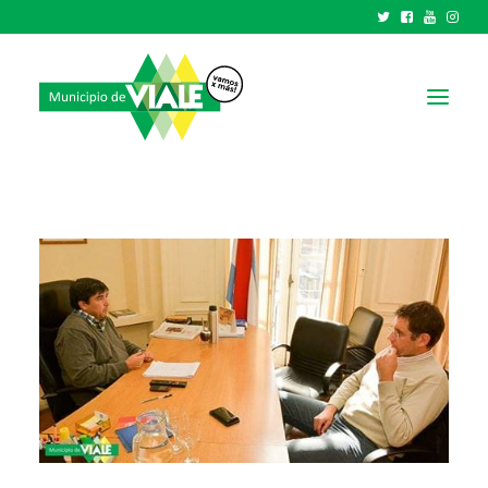
NOTICIAS
GOBIERNO
HCD
TRÁMITES Y SERVICIOS
CIUDAD
PARQUE INDUSTRIAL
RECAUDACIONES