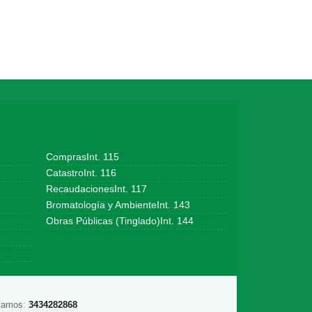
ComprasInt. 115
CatastroInt. 116
RecaudacionesInt. 117
Bromatología y AmbienteInt. 143
Obras Públicas (Tinglado)Int. 144
lamos:
3434282868