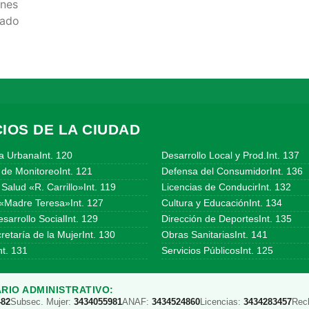
rnes
bado
IOS DE LA CIUDAD
a UrbanaInt. 120
Desarrollo Local y Prod.Int. 137
 de MonitoreoInt. 121
Defensa del ConsumidorInt. 136
Salud «R. Carrillo»Int. 119
Licencias de ConducirInt. 132
«Madre Teresa»Int. 127
Cultura y EducaciónInt. 134
sarrollo SocialInt. 129
Dirección de DeportesInt. 135
etaría de la MujerInt. 130
Obras SanitariasInt. 141
t. 131
Servicios PúblicosInt. 125
RIO ADMINISTRATIVO:
482
Subsec. Mujer:
3434055981
ANAF:
3434524860
Licencias:
3434283457
Rec