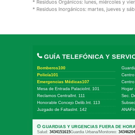
* Residuos Orgánicos: lunes, miércoles y vie
* Residuos Inorgánicos: martes, jueves y sá
GUÍA TELEFÓNICA Y SERVIC
Bomberos100
Guardi
Policía101
Centro
Emergencias Médicas107
Centro 
Mesa de Entrada PalacioInt. 101
Hogar 
Reclamos CentralInt. 111
Sec. De
Honorable Concejo Delib.Int. 113
Subsecr
Juzgado de FaltasInt. 142
ANAFIn
GUARDIAS Y URGENCIAS FUERA DE HORA
Salud:
3434151615
Guardia Urbana/Monitoreo:
3434620