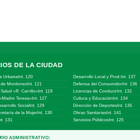
IOS DE LA CIUDAD
a UrbanaInt. 120
Desarrollo Local y Prod.Int. 137
 de MonitoreoInt. 121
Defensa del ConsumidorInt. 136
Salud «R. Carrillo»Int. 119
Licencias de ConducirInt. 132
«Madre Teresa»Int. 127
Cultura y EducaciónInt. 134
sarrollo SocialInt. 129
Dirección de DeportesInt. 135
etaría de la MujerInt. 130
Obras SanitariasInt. 141
t. 131
Servicios PúblicosInt. 125
IO ADMINISTRATIVO: