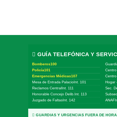
GUÍA TELEFÓNICA Y SERVIC
Bomberos100
Guardi
Policía101
Centro
Emergencias Médicas107
Centro 
Mesa de Entrada PalacioInt. 101
Hogar 
Reclamos CentralInt. 111
Sec. De
Honorable Concejo Delib.Int. 113
Subsecr
Juzgado de FaltasInt. 142
ANAFIn
GUARDIAS Y URGENCIAS FUERA DE HORAR