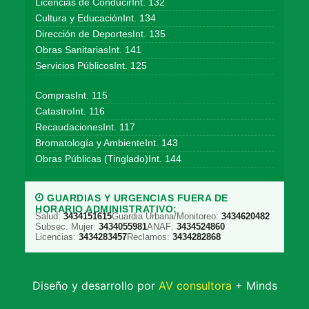
Licencias de ConducirInt. 132
Cultura y EducaciónInt. 134
Dirección de DeportesInt. 135
Obras SanitariasInt. 141
Servicios PúblicosInt. 125
ComprasInt. 115
CatastroInt. 116
RecaudacionesInt. 117
Bromatología y AmbienteInt. 143
Obras Públicas (Tinglado)Int. 144
GUARDIAS Y URGENCIAS FUERA DE
HORARIO ADMINISTRATIVO:
Salud:
3434151615
Guardia Urbana/Monitoreo:
3434620482
Subsec. Mujer:
3434055981
ANAF:
3434524860
Licencias:
3434283457
Reclamos:
3434282868
Diseño y desarrollo por
AV consultora
+ Minds