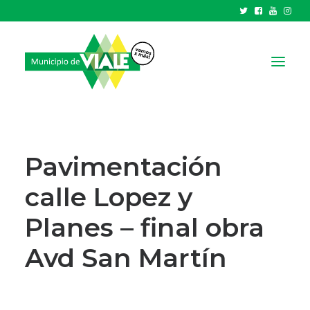
NOTICIAS
GOBIERNO
Pavimentación
HCD
calle Lopez y
TRÁMITES Y SERVICIOS
Planes – final obra
CIUDAD
PARQUE INDUSTRIAL
Avd San Martín
RECAUDACIONES