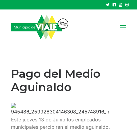
NOTICIAS
GOBIERNO
Pago del Medio
HCD
Aguinaldo
TRÁMITES Y SERVICIOS
CIUDAD
PARQUE INDUSTRIAL
Este jueves 13 de Junio los empleados
RECAUDACIONES
municipales percibirán el medio aguinaldo.