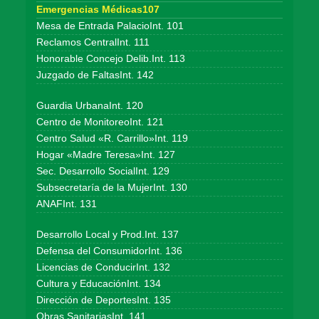
Emergencias Médicas107
Mesa de Entrada PalacioInt. 101
Reclamos CentralInt. 111
Honorable Concejo Delib.Int. 113
Juzgado de FaltasInt. 142
Guardia UrbanaInt. 120
Centro de MonitoreoInt. 121
Centro Salud «R. Carrillo»Int. 119
Hogar «Madre Teresa»Int. 127
Sec. Desarrollo SocialInt. 129
Subsecretaría de la MujerInt. 130
ANAFInt. 131
Desarrollo Local y Prod.Int. 137
Defensa del ConsumidorInt. 136
Licencias de ConducirInt. 132
Cultura y EducaciónInt. 134
Dirección de DeportesInt. 135
Obras SanitariasInt. 141