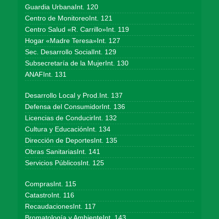
Guardia UrbanaInt. 120
Centro de MonitoreoInt. 121
Centro Salud «R. Carrillo»Int. 119
Hogar «Madre Teresa»Int. 127
Sec. Desarrollo SocialInt. 129
Subsecretaría de la MujerInt. 130
ANAFInt. 131
Desarrollo Local y Prod.Int. 137
Defensa del ConsumidorInt. 136
Licencias de ConducirInt. 132
Cultura y EducaciónInt. 134
Dirección de DeportesInt. 135
Obras SanitariasInt. 141
Servicios PúblicosInt. 125
ComprasInt. 115
CatastroInt. 116
RecaudacionesInt. 117
Bromatología y AmbienteInt. 143