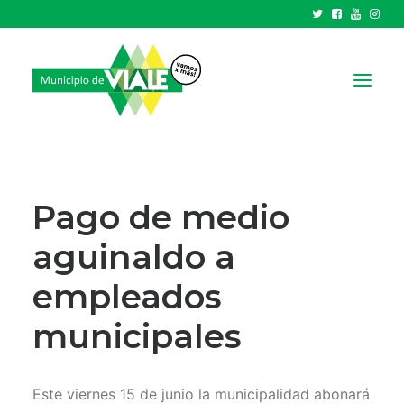
NOTICIAS
GOBIERNO
Pago de medio
HCD
aguinaldo a
TRÁMITES Y SERVICIOS
empleados
CIUDAD
PARQUE INDUSTRIAL
municipales
RECAUDACIONES
Este viernes 15 de junio la municipalidad abonará