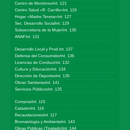
Centro de MonitoreoInt. 121
Centro Salud «R. Carrillo»Int. 119
Hogar «Madre Teresa»Int. 127
Sec. Desarrollo SocialInt. 129
Subsecretaría de la MujerInt. 130
ANAFInt. 131
Desarrollo Local y Prod.Int. 137
Defensa del ConsumidorInt. 136
Licencias de ConducirInt. 132
Cultura y EducaciónInt. 134
Dirección de DeportesInt. 135
Obras SanitariasInt. 141
Servicios PúblicosInt. 125
ComprasInt. 115
CatastroInt. 116
RecaudacionesInt. 117
Bromatología y AmbienteInt. 143
Obras Públicas (Tinglado)Int. 144