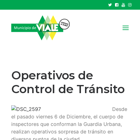
NOTICIAS
GOBIERNO
Operativos de
HCD
Control de Tránsito
TRÁMITES Y SERVICIOS
CIUDAD
Desde
PARQUE INDUSTRIAL
el pasado viernes 6 de Diciembre, el cuerpo de
inspectores que conforman la Guardia Urbana,
RECAUDACIONES
realizan operativos sorpresa de tránsito en
diversos puntos de la ciudad.