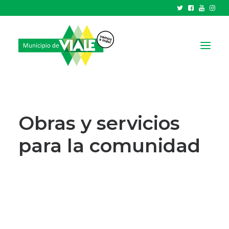
NOTICIAS
GOBIERNO
Obras y servicios
HCD
para la comunidad
TRÁMITES Y SERVICIOS
CIUDAD
PARQUE INDUSTRIAL
RECAUDACIONES