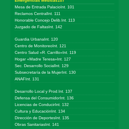
Emergencias Médicas107
Mesa de Entrada PalacioInt. 101
Reclamos CentralInt. 111
Honorable Concejo Delib.Int. 113
Juzgado de FaltasInt. 142
Guardia UrbanaInt. 120
Centro de MonitoreoInt. 121
Centro Salud «R. Carrillo»Int. 119
Hogar «Madre Teresa»Int. 127
Sec. Desarrollo SocialInt. 129
Subsecretaría de la MujerInt. 130
ANAFInt. 131
Desarrollo Local y Prod.Int. 137
Defensa del ConsumidorInt. 136
Licencias de ConducirInt. 132
Cultura y EducaciónInt. 134
Dirección de DeportesInt. 135
Obras SanitariasInt. 141