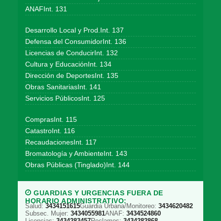
ANAFInt. 131
Desarrollo Local y Prod.Int. 137
Defensa del ConsumidorInt. 136
Licencias de ConducirInt. 132
Cultura y EducaciónInt. 134
Dirección de DeportesInt. 135
Obras SanitariasInt. 141
Servicios PúblicosInt. 125
ComprasInt. 115
CatastroInt. 116
RecaudacionesInt. 117
Bromatología y AmbienteInt. 143
Obras Públicas (Tinglado)Int. 144
GUARDIAS Y URGENCIAS FUERA DE
HORARIO ADMINISTRATIVO:
Salud:
3434151615
Guardia Urbana/Monitoreo:
3434620482
Subsec. Mujer:
3434055981
ANAF:
3434524860
Licencias:
3434283457
Reclamos:
3434282868