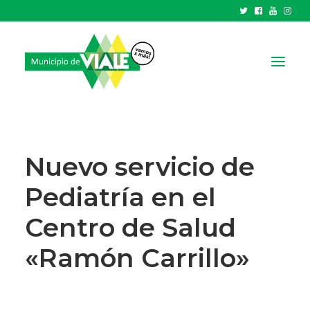
NOTICIAS
GOBIERNO
Nuevo servicio de
HCD
Pediatría en el
TRÁMITES Y SERVICIOS
Centro de Salud
CIUDAD
PARQUE INDUSTRIAL
«Ramón Carrillo»
RECAUDACIONES