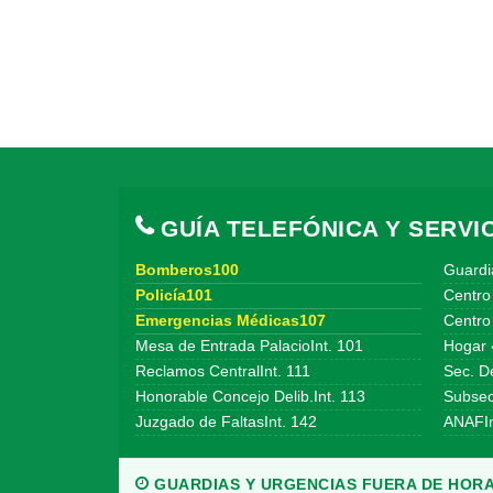
GUÍA TELEFÓNICA Y SERVIC
Bomberos100
Guardi
Policía101
Centro
Emergencias Médicas107
Centro 
Mesa de Entrada PalacioInt. 101
Hogar 
Reclamos CentralInt. 111
Sec. De
Honorable Concejo Delib.Int. 113
Subsecr
Juzgado de FaltasInt. 142
ANAFIn
GUARDIAS Y URGENCIAS FUERA DE HORA