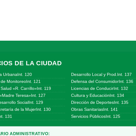
IOS DE LA CIUDAD
a UrbanaInt. 120
Desarrollo Local y Prod.Int. 137
 de MonitoreoInt. 121
Defensa del ConsumidorInt. 136
Salud «R. Carrillo»Int. 119
Licencias de ConducirInt. 132
«Madre Teresa»Int. 127
Cultura y EducaciónInt. 134
sarrollo SocialInt. 129
Dirección de DeportesInt. 135
etaría de la MujerInt. 130
Obras SanitariasInt. 141
t. 131
Servicios PúblicosInt. 125
RIO ADMINISTRATIVO: