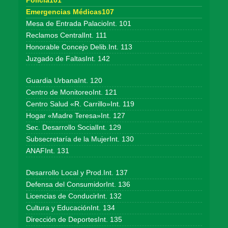
Policía101
Emergencias Médicas107
Mesa de Entrada PalacioInt. 101
Reclamos CentralInt. 111
Honorable Concejo Delib.Int. 113
Juzgado de FaltasInt. 142
Guardia UrbanaInt. 120
Centro de MonitoreoInt. 121
Centro Salud «R. Carrillo»Int. 119
Hogar «Madre Teresa»Int. 127
Sec. Desarrollo SocialInt. 129
Subsecretaría de la MujerInt. 130
ANAFInt. 131
Desarrollo Local y Prod.Int. 137
Defensa del ConsumidorInt. 136
Licencias de ConducirInt. 132
Cultura y EducaciónInt. 134
Dirección de DeportesInt. 135