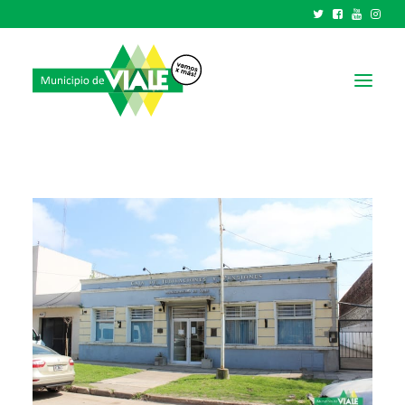
NOTICIAS
GOBIERNO
HCD
TRÁMITES Y SERVICIOS
CIUDAD
PARQUE INDUSTRIAL
RECAUDACIONES