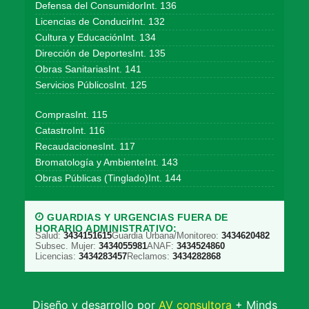
Defensa del ConsumidorInt. 136
Licencias de ConducirInt. 132
Cultura y EducaciónInt. 134
Dirección de DeportesInt. 135
Obras SanitariasInt. 141
Servicios PúblicosInt. 125
ComprasInt. 115
CatastroInt. 116
RecaudacionesInt. 117
Bromatología y AmbienteInt. 143
Obras Públicas (Tinglado)Int. 144
GUARDIAS Y URGENCIAS FUERA DE
HORARIO ADMINISTRATIVO:
Salud:
3434151615
Guardia Urbana/Monitoreo:
3434620482
Subsec. Mujer:
3434055981
ANAF:
3434524860
Licencias:
3434283457
Reclamos:
3434282868
Diseño y desarrollo por
AV consultora
+ Minds