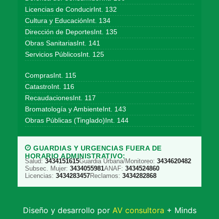
Licencias de ConducirInt. 132
Cultura y EducaciónInt. 134
Dirección de DeportesInt. 135
Obras SanitariasInt. 141
Servicios PúblicosInt. 125
ComprasInt. 115
CatastroInt. 116
RecaudacionesInt. 117
Bromatología y AmbienteInt. 143
Obras Públicas (Tinglado)Int. 144
GUARDIAS Y URGENCIAS FUERA DE
HORARIO ADMINISTRATIVO:
Salud:
3434151615
Guardia Urbana/Monitoreo:
3434620482
Subsec. Mujer:
3434055981
ANAF:
3434524860
Licencias:
3434283457
Reclamos:
3434282868
Diseño y desarrollo por
AV consultora
+ Minds