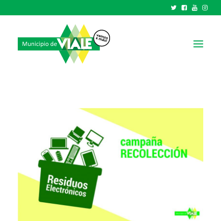
NOTICIAS
GOBIERNO
HCD
TRÁMITES Y SERVICIOS
CIUDAD
PARQUE INDUSTRIAL
RECAUDACIONES