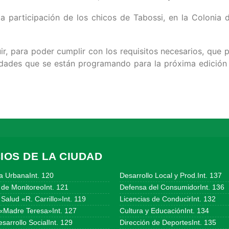
la participación de los chicos de Tabossi, en la Coloni
ir, para poder cumplir con los requisitos necesarios, que p
vidades que se están programando para la próxima edición
IOS DE LA CIUDAD
a UrbanaInt. 120
Desarrollo Local y Prod.Int. 137
 de MonitoreoInt. 121
Defensa del ConsumidorInt. 136
Salud «R. Carrillo»Int. 119
Licencias de ConducirInt. 132
«Madre Teresa»Int. 127
Cultura y EducaciónInt. 134
sarrollo SocialInt. 129
Dirección de DeportesInt. 135