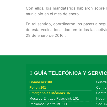
Con ellos, los mandatarios hablaron sobre 
municipio en el mes de enero.
En tal sentido, coordinaron los pasos a segu
de esta vecina localidad, en todas las acti
29 de enero de 2016 .
GUÍA TELEFÓNICA Y SERVIC
Bomberos100
Guardi
Policía101
Centro
Emergencias Médicas107
Centro 
Mesa de Entrada PalacioInt. 101
Hogar 
Reclamos CentralInt. 111
Sec. De