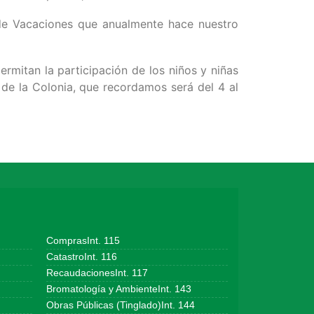
a de Vacaciones que anualmente hace nuestro
ermitan la participación de los niños y niñas
 de la Colonia, que recordamos será del 4 al
ComprasInt. 115
CatastroInt. 116
RecaudacionesInt. 117
Bromatología y AmbienteInt. 143
Obras Públicas (Tinglado)Int. 144