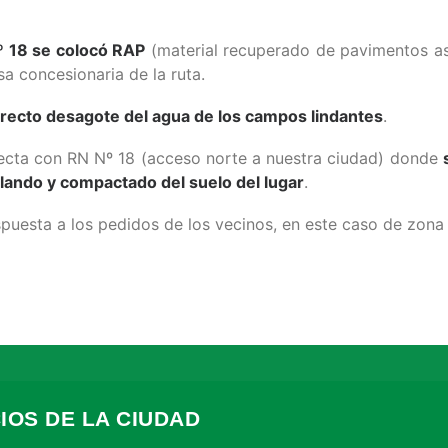
º 18 se colocó RAP
(material recuperado de pavimentos asf
a concesionaria de la ruta.
orrecto desagote del agua de los campos lindantes
.
necta con RN Nº 18 (acceso norte a nuestra ciudad) donde
elando y compactado del suelo del lugar
.
puesta a los pedidos de los vecinos, en este caso de zona 
IOS DE LA CIUDAD