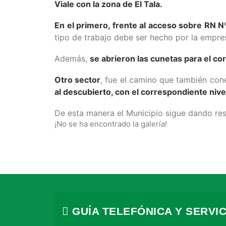
Viale con la zona de El Tala.
En el primero, frente al acceso sobre RN N
tipo de trabajo debe ser hecho por la empres
Además,
se abrieron las cunetas para el c
Otro sector
, fue el camino que también co
al descubierto, con el correspondiente niv
De esta manera el Municipio sigue dando res
¡No se ha encontrado la galería!
GUÍA TELEFÓNICA Y SERVIC