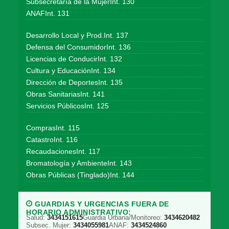
Subsecretaría de la MujerInt. 130
ANAFInt. 131
Desarrollo Local y Prod.Int. 137
Defensa del ConsumidorInt. 136
Licencias de ConducirInt. 132
Cultura y EducaciónInt. 134
Dirección de DeportesInt. 135
Obras SanitariasInt. 141
Servicios PúblicosInt. 125
ComprasInt. 115
CatastroInt. 116
RecaudacionesInt. 117
Bromatología y AmbienteInt. 143
Obras Públicas (Tinglado)Int. 144
GUARDIAS Y URGENCIAS FUERA DE
HORARIO ADMINISTRATIVO:
Salud:
3434151615
Guardia Urbana/Monitoreo:
3434620482
Subsec. Mujer:
3434055981
ANAF:
3434524860