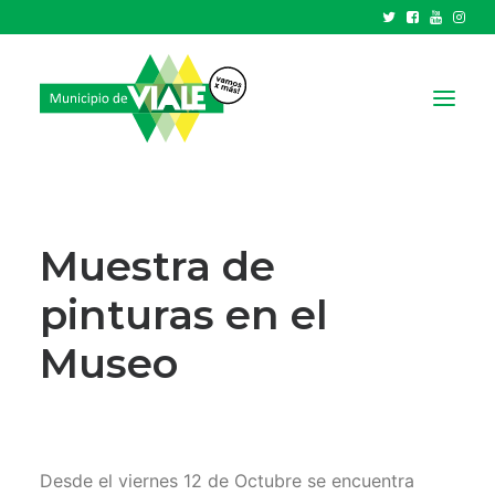
NOTICIAS
GOBIERNO
Muestra de
HCD
pinturas en el
TRÁMITES Y SERVICIOS
Museo
CIUDAD
PARQUE INDUSTRIAL
RECAUDACIONES
Desde el viernes 12 de Octubre se encuentra