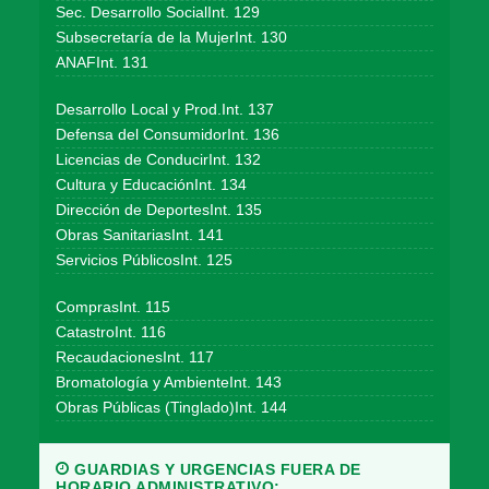
Sec. Desarrollo SocialInt. 129
Subsecretaría de la MujerInt. 130
ANAFInt. 131
Desarrollo Local y Prod.Int. 137
Defensa del ConsumidorInt. 136
Licencias de ConducirInt. 132
Cultura y EducaciónInt. 134
Dirección de DeportesInt. 135
Obras SanitariasInt. 141
Servicios PúblicosInt. 125
ComprasInt. 115
CatastroInt. 116
RecaudacionesInt. 117
Bromatología y AmbienteInt. 143
Obras Públicas (Tinglado)Int. 144
GUARDIAS Y URGENCIAS FUERA DE
HORARIO ADMINISTRATIVO: