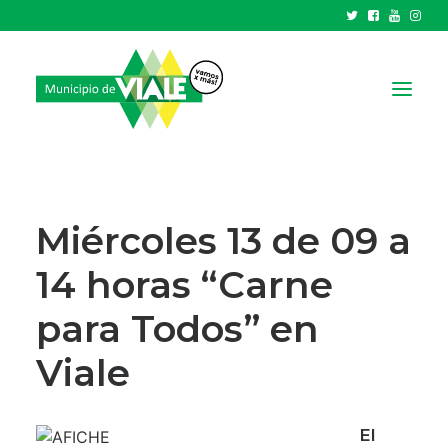
NOTICIAS
GOBIERNO
Miércoles 13 de 09 a
HCD
14 horas “Carne
TRÁMITES Y SERVICIOS
para Todos” en
CIUDAD
PARQUE INDUSTRIAL
Viale
RECAUDACIONES
El