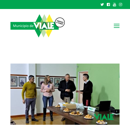
NOTICIAS
GOBIERNO
HCD
TRÁMITES Y SERVICIOS
CIUDAD
PARQUE INDUSTRIAL
RECAUDACIONES