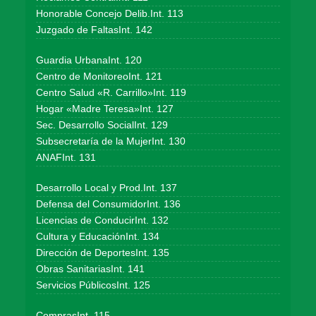
Honorable Concejo Delib.Int. 113
Juzgado de FaltasInt. 142
Guardia UrbanaInt. 120
Centro de MonitoreoInt. 121
Centro Salud «R. Carrillo»Int. 119
Hogar «Madre Teresa»Int. 127
Sec. Desarrollo SocialInt. 129
Subsecretaría de la MujerInt. 130
ANAFInt. 131
Desarrollo Local y Prod.Int. 137
Defensa del ConsumidorInt. 136
Licencias de ConducirInt. 132
Cultura y EducaciónInt. 134
Dirección de DeportesInt. 135
Obras SanitariasInt. 141
Servicios PúblicosInt. 125
ComprasInt. 115