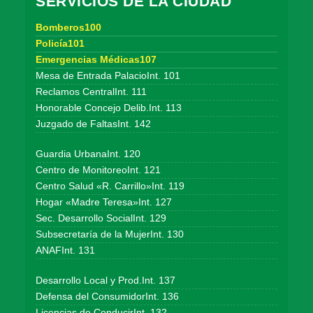
SERVICIOS DE LA CIUDAD
Bomberos100
Policía101
Emergencias Médicas107
Mesa de Entrada PalacioInt. 101
Reclamos CentralInt. 111
Honorable Concejo Delib.Int. 113
Juzgado de FaltasInt. 142
Guardia UrbanaInt. 120
Centro de MonitoreoInt. 121
Centro Salud «R. Carrillo»Int. 119
Hogar «Madre Teresa»Int. 127
Sec. Desarrollo SocialInt. 129
Subsecretaría de la MujerInt. 130
ANAFInt. 131
Desarrollo Local y Prod.Int. 137
Defensa del ConsumidorInt. 136
Licencias de ConducirInt. 132