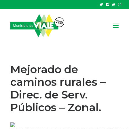
NOTICIAS
GOBIERNO
Mejorado de
HCD
caminos rurales –
TRÁMITES Y SERVICIOS
Direc. de Serv.
CIUDAD
PARQUE INDUSTRIAL
Públicos – Zonal.
RECAUDACIONES