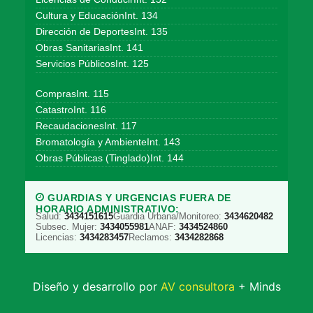
Cultura y EducaciónInt. 134
Dirección de DeportesInt. 135
Obras SanitariasInt. 141
Servicios PúblicosInt. 125
ComprasInt. 115
CatastroInt. 116
RecaudacionesInt. 117
Bromatología y AmbienteInt. 143
Obras Públicas (Tinglado)Int. 144
GUARDIAS Y URGENCIAS FUERA DE
HORARIO ADMINISTRATIVO:
Salud:
3434151615
Guardia Urbana/Monitoreo:
3434620482
Subsec. Mujer:
3434055981
ANAF:
3434524860
Licencias:
3434283457
Reclamos:
3434282868
Diseño y desarrollo por
AV consultora
+ Minds