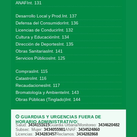
ANAFInt. 131
Desarrollo Local y Prod.Int. 137
Defensa del ConsumidorInt. 136
Licencias de ConducirInt. 132
Cultura y EducaciónInt. 134
Dirección de DeportesInt. 135
Obras SanitariasInt. 141
Servicios PúblicosInt. 125
ComprasInt. 115
CatastroInt. 116
RecaudacionesInt. 117
Bromatología y AmbienteInt. 143
Obras Públicas (Tinglado)Int. 144
GUARDIAS Y URGENCIAS FUERA DE
HORARIO ADMINISTRATIVO:
Salud:
3434151615
Guardia Urbana/Monitoreo:
3434620482
Subsec. Mujer:
3434055981
ANAF:
3434524860
Licencias:
3434283457
Reclamos:
3434282868