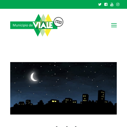
NOTICIAS
GOBIERNO
HCD
TRÁMITES Y SERVICIOS
CIUDAD
PARQUE INDUSTRIAL
RECAUDACIONES