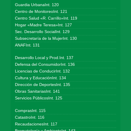
Guardia UrbanaInt. 120
Centro de MonitoreoInt. 121
Centro Salud «R. Carrillo»Int. 119
Hogar «Madre Teresa»Int. 127
Sec. Desarrollo SocialInt. 129
Subsecretaría de la MujerInt. 130
ANAFInt. 131
Desarrollo Local y Prod.Int. 137
Defensa del ConsumidorInt. 136
Licencias de ConducirInt. 132
Cultura y EducaciónInt. 134
Dirección de DeportesInt. 135
Obras SanitariasInt. 141
Servicios PúblicosInt. 125
ComprasInt. 115
CatastroInt. 116
RecaudacionesInt. 117
Bromatología y AmbienteInt. 143