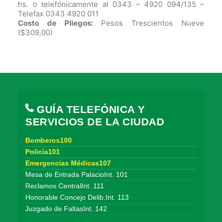
hs. o telefónicamente al 0343 – 4920 094/135 –
Telefax 0343 4920 011
Costo de Pliegos:
Pesos Trescientos Nueve
($309,00)
GUÍA TELEFÓNICA Y
SERVICIOS DE LA CIUDAD
Bomberos100
Policía101
Emergencias Médicas107
Mesa de Entrada PalacioInt. 101
Reclamos CentralInt. 111
Honorable Concejo Delib.Int. 113
Juzgado de FaltasInt. 142