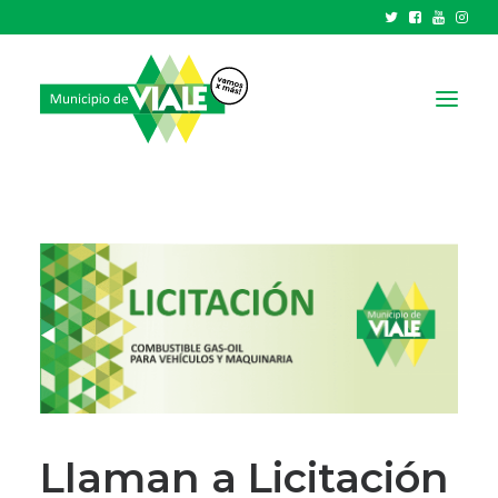
NOTICIAS
GOBIERNO
HCD
TRÁMITES Y SERVICIOS
CIUDAD
PARQUE INDUSTRIAL
RECAUDACIONES
Llaman a Licitación