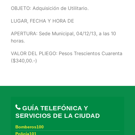
OBJETO: Adquisición de Utilitario.
LUGAR, FECHA Y HORA DE
APERTURA: Sede Municipal, 04/12/13, a las 10
horas.
VALOR DEL PLIEGO: Pesos Trescientos Cuarenta
($340,00.-)
GUÍA TELEFÓNICA Y
SERVICIOS DE LA CIUDAD
Bomberos100
Policía101