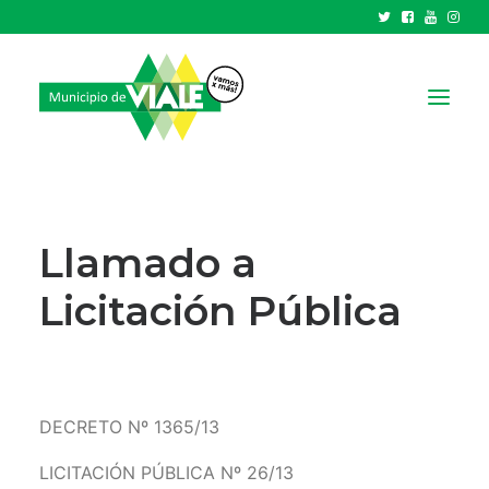
NOTICIAS
GOBIERNO
Llamado a
HCD
Licitación Pública
TRÁMITES Y SERVICIOS
CIUDAD
PARQUE INDUSTRIAL
DECRETO Nº 1365/13
RECAUDACIONES
LICITACIÓN PÚBLICA Nº 26/13