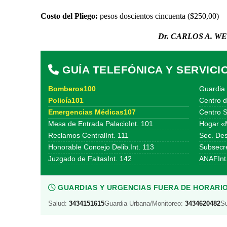
Costo del Pliego:
pesos doscientos cincuenta ($250,00)
Dr. CARLOS A. WE
GUÍA TELEFÓNICA Y SERVICI
Bomberos100
Guardia 
Policía101
Centro d
Emergencias Médicas107
Centro S
Mesa de Entrada PalacioInt. 101
Hogar «
Reclamos CentralInt. 111
Sec. Des
Honorable Concejo Delib.Int. 113
Subsecre
Juzgado de FaltasInt. 142
ANAFInt
GUARDIAS Y URGENCIAS FUERA DE HORARIO
Salud:
3434151615
Guardia Urbana/Monitoreo:
3434620482
S