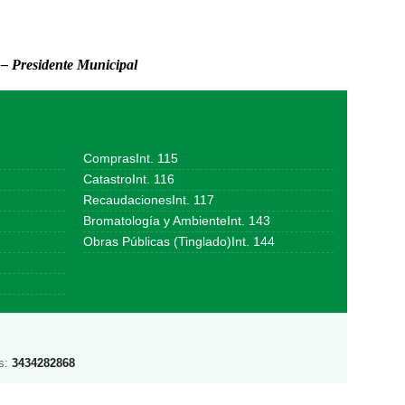
Presidente Municipal
ComprasInt. 115
CatastroInt. 116
RecaudacionesInt. 117
Bromatología y AmbienteInt. 143
Obras Públicas (Tinglado)Int. 144
s:
3434282868