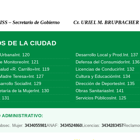
ISS – Secretario de Gobierno
Cr. URIEL M. BRUPBACHER – 
OS DE LA CIUDAD
UrbanaInt. 120
Desarrollo Local y Prod.Int. 137
e MonitoreoInt. 121
Defensa del ConsumidorInt. 136
alud «R. Carrillo»Int. 119
Licencias de ConducirInt. 132
Madre Teresa»Int. 127
Cultura y EducaciónInt. 134
arrollo SocialInt. 129
Dirección de DeportesInt. 135
taría de la MujerInt. 130
Obras SanitariasInt. 141
. 131
Servicios PúblicosInt. 125
 ADMINISTRATIVO:
ubsec. Mujer:
3434055981
ANAF:
3434524860
Licencias:
3434283457
Reclamo