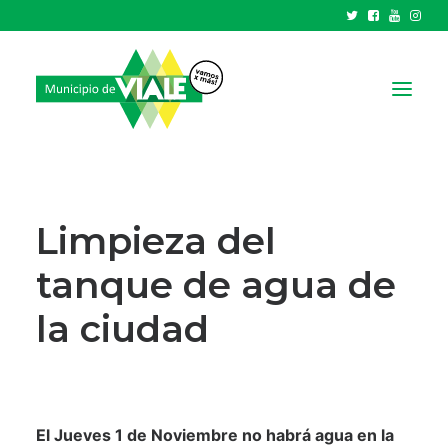
NOTICIAS
GOBIERNO
Limpieza del
HCD
tanque de agua de
TRÁMITES Y SERVICIOS
la ciudad
CIUDAD
PARQUE INDUSTRIAL
RECAUDACIONES
El Jueves 1 de Noviembre no habrá agua en la