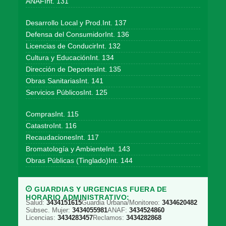
ANAFInt. 131
Desarrollo Local y Prod.Int. 137
Defensa del ConsumidorInt. 136
Licencias de ConducirInt. 132
Cultura y EducaciónInt. 134
Dirección de DeportesInt. 135
Obras SanitariasInt. 141
Servicios PúblicosInt. 125
ComprasInt. 115
CatastroInt. 116
RecaudacionesInt. 117
Bromatología y AmbienteInt. 143
Obras Públicas (Tinglado)Int. 144
GUARDIAS Y URGENCIAS FUERA DE
HORARIO ADMINISTRATIVO:
Salud:
3434151615
Guardia Urbana/Monitoreo:
3434620482
Subsec. Mujer:
3434055981
ANAF:
3434524860
Licencias:
3434283457
Reclamos:
3434282868