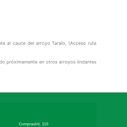
te al cauce del arroyo Taralo, (Acceso ruta
ando próximamente en otros arroyos lindantes
ComprasInt. 115