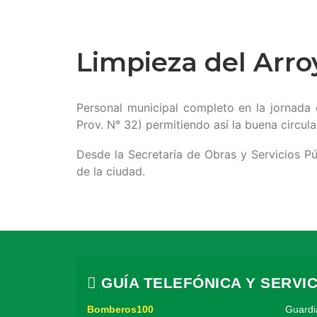
Limpieza del Arro
Personal municipal completo en la jornada 
Prov. N° 32) permitiendo así la buena circul
Desde la Secretaría de Obras y Servicios Pú
de la ciudad.
GUÍA TELEFÓNICA Y SERVIC
Bomberos100
Guardi