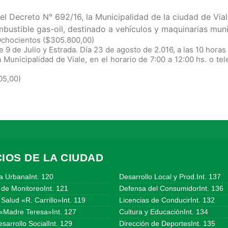
el Decreto N° 692/16, la Municipalidad de la ciudad de Vi
bustible gas-oil
, destinado a vehículos y maquinarias muni
Ochocientos ($305.800,00)
 9 de Julio y Estrada. Día 23 de agosto de 2.016, a las 10 horas
la Municipalidad de Viale, en el horario de 7:00 a 12:00 hs. o 
05,00)
IOS DE LA CIUDAD
a UrbanaInt. 120
Desarrollo Local y Prod.Int. 137
 de MonitoreoInt. 121
Defensa del ConsumidorInt. 136
Salud «R. Carrillo»Int. 119
Licencias de ConducirInt. 132
«Madre Teresa»Int. 127
Cultura y EducaciónInt. 134
sarrollo SocialInt. 129
Dirección de DeportesInt. 135