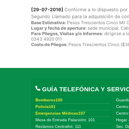
[29-07-2016]
Conforme a lo dispuesto por 
Segundo Llamado
para la adquisición de
com
Base Estimativa:
Pesos Trescientos Cinco Mil 
Lugar y fecha de apertura:
sede municipal. Calle
Para Pliegos, Visitas y/o Informes:
dirigirse a 
0343 4920 011
Costo de Pliegos:
Pesos Trescientos Cinco ($3
GUÍA TELEFÓNICA Y SERVIC
Bomberos100
Guardi
Policía101
Centro
Emergencias Médicas107
Centro 
Mesa de Entrada PalacioInt. 101
Hogar 
Reclamos CentralInt. 111
Sec. De