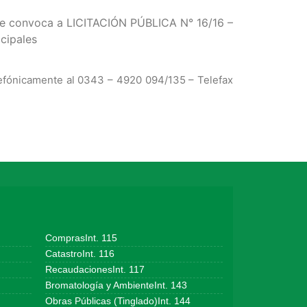
ale convoca a
LICITACIÓN PÚBLICA N° 16/16 –
cipales
telefónicamente al 0343 – 4920 094/135 – Telefax
ComprasInt. 115
CatastroInt. 116
RecaudacionesInt. 117
Bromatología y AmbienteInt. 143
Obras Públicas (Tinglado)Int. 144