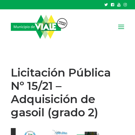
NOTICIAS
GOBIERNO
Licitación Pública
HCD
Nº 15/21 –
TRÁMITES Y SERVICIOS
Adquisición de
CIUDAD
PARQUE INDUSTRIAL
gasoil (grado 2)
RECAUDACIONES