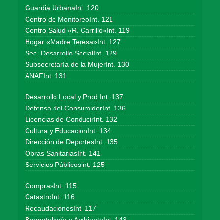
Guardia UrbanaInt. 120
Centro de MonitoreoInt. 121
Centro Salud «R. Carrillo»Int. 119
Hogar «Madre Teresa»Int. 127
Sec. Desarrollo SocialInt. 129
Subsecretaría de la MujerInt. 130
ANAFInt. 131
Desarrollo Local y Prod.Int. 137
Defensa del ConsumidorInt. 136
Licencias de ConducirInt. 132
Cultura y EducaciónInt. 134
Dirección de DeportesInt. 135
Obras SanitariasInt. 141
Servicios PúblicosInt. 125
ComprasInt. 115
CatastroInt. 116
RecaudacionesInt. 117
Bromatología y AmbienteInt. 143