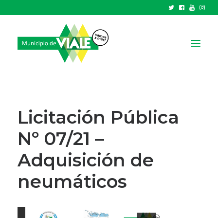
NOTICIAS
GOBIERNO
Licitación Pública
HCD
Nº 07/21 –
TRÁMITES Y SERVICIOS
Adquisición de
CIUDAD
PARQUE INDUSTRIAL
neumáticos
RECAUDACIONES