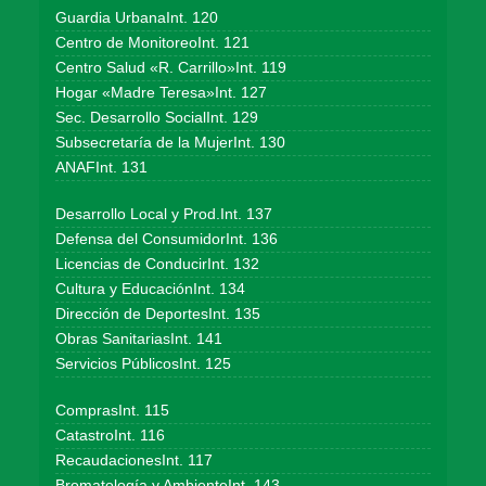
Guardia UrbanaInt. 120
Centro de MonitoreoInt. 121
Centro Salud «R. Carrillo»Int. 119
Hogar «Madre Teresa»Int. 127
Sec. Desarrollo SocialInt. 129
Subsecretaría de la MujerInt. 130
ANAFInt. 131
Desarrollo Local y Prod.Int. 137
Defensa del ConsumidorInt. 136
Licencias de ConducirInt. 132
Cultura y EducaciónInt. 134
Dirección de DeportesInt. 135
Obras SanitariasInt. 141
Servicios PúblicosInt. 125
ComprasInt. 115
CatastroInt. 116
RecaudacionesInt. 117
Bromatología y AmbienteInt. 143