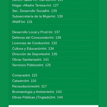
Hogar «Madre Teresa»Int. 127
Sec. Desarrollo SocialInt. 129
Subsecretaría de la MujerInt. 130
ANAFInt. 131
Desarrollo Local y Prod.Int. 137
Defensa del ConsumidorInt. 136
Licencias de ConducirInt. 132
Cultura y EducaciónInt. 134
Dirección de DeportesInt. 135
Obras SanitariasInt. 141
Servicios PúblicosInt. 125
ComprasInt. 115
CatastroInt. 116
RecaudacionesInt. 117
Bromatología y AmbienteInt. 143
Obras Públicas (Tinglado)Int. 144