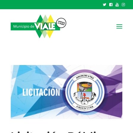
NOTICIAS
GOBIERNO
HCD
TRÁMITES Y SERVICIOS
CIUDAD
PARQUE INDUSTRIAL
RECAUDACIONES