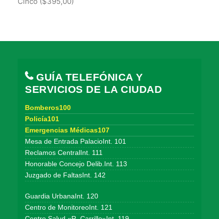
Cinco ($395,00)
GUÍA TELEFÓNICA Y
SERVICIOS DE LA CIUDAD
Bomberos100
Policía101
Emergencias Médicas107
Mesa de Entrada PalacioInt. 101
Reclamos CentralInt. 111
Honorable Concejo Delib.Int. 113
Juzgado de FaltasInt. 142
Guardia UrbanaInt. 120
Centro de MonitoreoInt. 121
Centro Salud «R. Carrillo»Int. 119