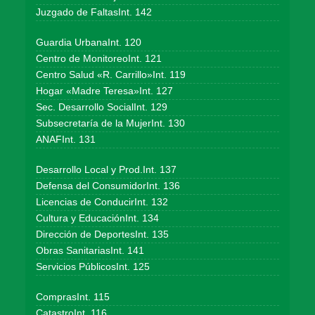
Juzgado de FaltasInt. 142
Guardia UrbanaInt. 120
Centro de MonitoreoInt. 121
Centro Salud «R. Carrillo»Int. 119
Hogar «Madre Teresa»Int. 127
Sec. Desarrollo SocialInt. 129
Subsecretaría de la MujerInt. 130
ANAFInt. 131
Desarrollo Local y Prod.Int. 137
Defensa del ConsumidorInt. 136
Licencias de ConducirInt. 132
Cultura y EducaciónInt. 134
Dirección de DeportesInt. 135
Obras SanitariasInt. 141
Servicios PúblicosInt. 125
ComprasInt. 115
CatastroInt. 116