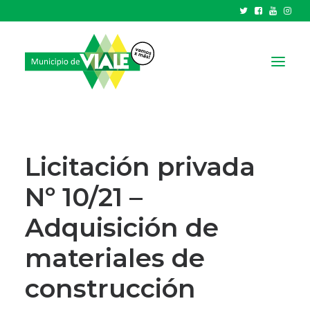
NOTICIAS
GOBIERNO
Licitación privada
HCD
Nº 10/21 –
TRÁMITES Y SERVICIOS
Adquisición de
CIUDAD
PARQUE INDUSTRIAL
materiales de
construcción
RECAUDACIONES