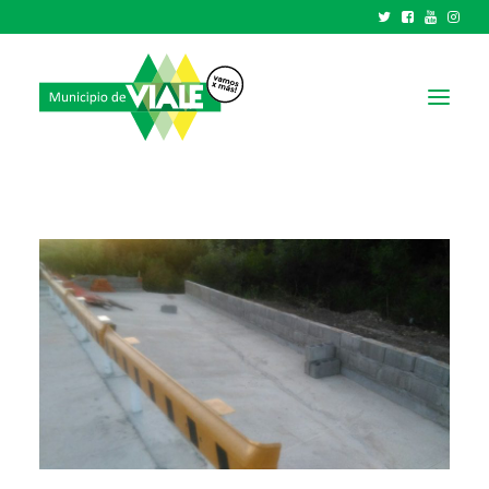
NOTICIAS
GOBIERNO
HCD
TRÁMITES Y SERVICIOS
CIUDAD
PARQUE INDUSTRIAL
RECAUDACIONES