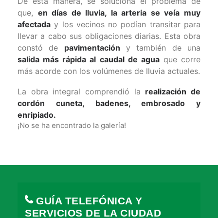
De esta manera, se soluciona el problema de
que,
en días de lluvia, la arteria se veía muy
afectada
y los vecinos no podían transitar para
llevar a cabo sus obligaciones diarias. Esta obra
constó de
pavimentación
y también de una
salida más rápida al caudal de agua
que corre
más acorde con los volúmenes de lluvia actuales.
La obra integral comprendió la
realización de
cordón cuneta, badenes, embrosado y
enripiado.
¡No se ha encontrado la galería!
GUÍA TELEFÓNICA Y
SERVICIOS DE LA CIUDAD