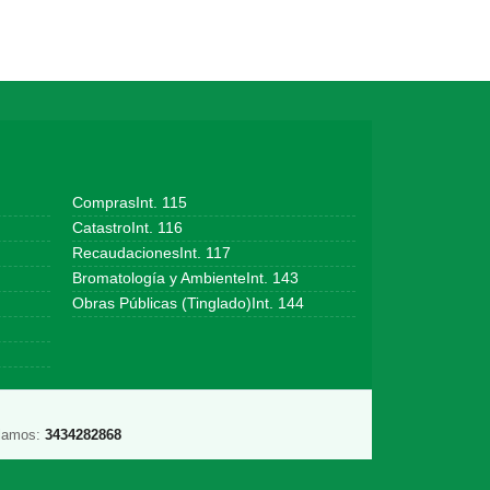
ComprasInt. 115
CatastroInt. 116
RecaudacionesInt. 117
Bromatología y AmbienteInt. 143
Obras Públicas (Tinglado)Int. 144
lamos:
3434282868