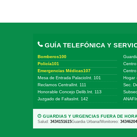
GUÍA TELEFÓNICA Y SERVIC
Bomberos100
Guardi
Policía101
Centro
Emergencias Médicas107
Centro 
Mesa de Entrada PalacioInt. 101
Hogar 
Reclamos CentralInt. 111
Sec. De
Honorable Concejo Delib.Int. 113
Subsecr
Juzgado de FaltasInt. 142
ANAFIn
GUARDIAS Y URGENCIAS FUERA DE HORA
Salud:
3434151615
Guardia Urbana/Monitoreo:
3434620