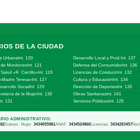
IOS DE LA CIUDAD
a UrbanaInt. 120
Desarrollo Local y Prod.Int. 137
 de MonitoreoInt. 121
Defensa del ConsumidorInt. 136
Salud «R. Carrillo»Int. 119
Licencias de ConducirInt. 132
«Madre Teresa»Int. 127
Cultura y EducaciónInt. 134
sarrollo SocialInt. 129
Dirección de DeportesInt. 135
etaría de la MujerInt. 130
Obras SanitariasInt. 141
t. 131
Servicios PúblicosInt. 125
RIO ADMINISTRATIVO:
482
Subsec. Mujer:
3434055981
ANAF:
3434524860
Licencias:
3434283457
Rec