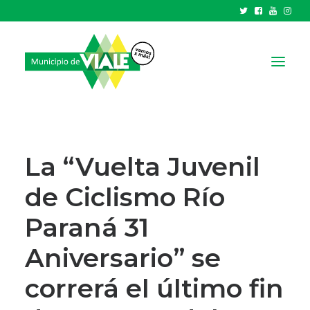
NOTICIAS
GOBIERNO
La “Vuelta Juvenil
HCD
de Ciclismo Río
TRÁMITES Y SERVICIOS
Paraná 31
CIUDAD
PARQUE INDUSTRIAL
Aniversario” se
correrá el último fin
RECAUDACIONES