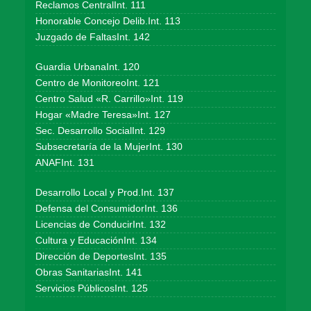
Reclamos CentralInt. 111
Honorable Concejo Delib.Int. 113
Juzgado de FaltasInt. 142
Guardia UrbanaInt. 120
Centro de MonitoreoInt. 121
Centro Salud «R. Carrillo»Int. 119
Hogar «Madre Teresa»Int. 127
Sec. Desarrollo SocialInt. 129
Subsecretaría de la MujerInt. 130
ANAFInt. 131
Desarrollo Local y Prod.Int. 137
Defensa del ConsumidorInt. 136
Licencias de ConducirInt. 132
Cultura y EducaciónInt. 134
Dirección de DeportesInt. 135
Obras SanitariasInt. 141
Servicios PúblicosInt. 125