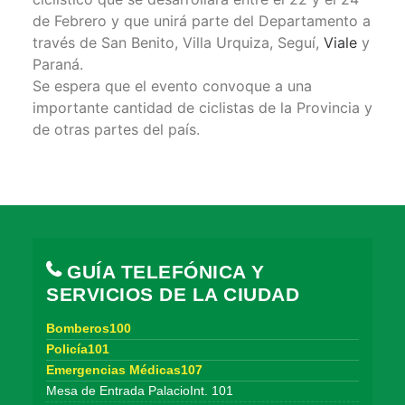
de Febrero y que unirá parte del Departamento a
través de San Benito, Villa Urquiza, Seguí,
Viale
y
Paraná.
Se espera que el evento convoque a una
importante cantidad de ciclistas de la Provincia y
de otras partes del país.
GUÍA TELEFÓNICA Y
SERVICIOS DE LA CIUDAD
Bomberos100
Policía101
Emergencias Médicas107
Mesa de Entrada PalacioInt. 101