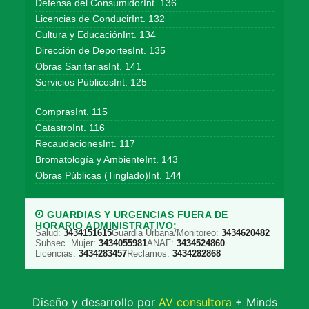
Defensa del ConsumidorInt. 136
Licencias de ConducirInt. 132
Cultura y EducaciónInt. 134
Dirección de DeportesInt. 135
Obras SanitariasInt. 141
Servicios PúblicosInt. 125
ComprasInt. 115
CatastroInt. 116
RecaudacionesInt. 117
Bromatología y AmbienteInt. 143
Obras Públicas (Tinglado)Int. 144
GUARDIAS Y URGENCIAS FUERA DE
HORARIO ADMINISTRATIVO:
Salud:
3434151615
Guardia Urbana/Monitoreo:
3434620482
Subsec. Mujer:
3434055981
ANAF:
3434524860
Licencias:
3434283457
Reclamos:
3434282868
Diseño y desarrollo por
AV consultora
+ Minds