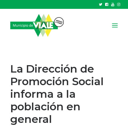
NOTICIAS
GOBIERNO
La Dirección de
HCD
Promoción Social
TRÁMITES Y SERVICIOS
informa a la
CIUDAD
PARQUE INDUSTRIAL
población en
general
RECAUDACIONES