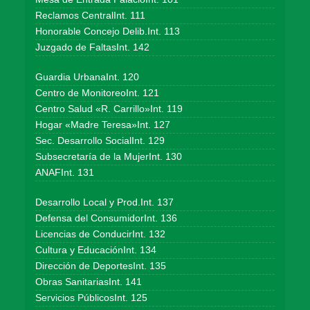
Reclamos CentralInt. 111
Honorable Concejo Delib.Int. 113
Juzgado de FaltasInt. 142
Guardia UrbanaInt. 120
Centro de MonitoreoInt. 121
Centro Salud «R. Carrillo»Int. 119
Hogar «Madre Teresa»Int. 127
Sec. Desarrollo SocialInt. 129
Subsecretaría de la MujerInt. 130
ANAFInt. 131
Desarrollo Local y Prod.Int. 137
Defensa del ConsumidorInt. 136
Licencias de ConducirInt. 132
Cultura y EducaciónInt. 134
Dirección de DeportesInt. 135
Obras SanitariasInt. 141
Servicios PúblicosInt. 125