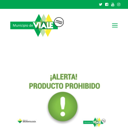
NOTICIAS
GOBIERNO
HCD
TRÁMITES Y SERVICIOS
CIUDAD
PARQUE INDUSTRIAL
RECAUDACIONES