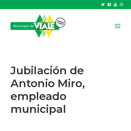
NOTICIAS
GOBIERNO
Jubilación de
HCD
Antonio Miro,
TRÁMITES Y SERVICIOS
empleado
CIUDAD
PARQUE INDUSTRIAL
municipal
RECAUDACIONES