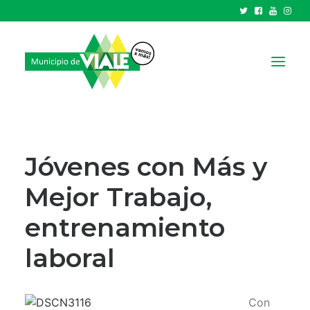
NOTICIAS
GOBIERNO
Jóvenes con Más y
HCD
Mejor Trabajo,
TRÁMITES Y SERVICIOS
entrenamiento
CIUDAD
PARQUE INDUSTRIAL
laboral
RECAUDACIONES
Con