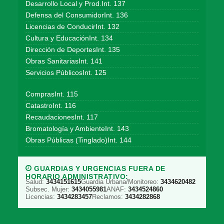
Desarrollo Local y Prod.Int. 137
Defensa del ConsumidorInt. 136
Licencias de ConducirInt. 132
Cultura y EducaciónInt. 134
Dirección de DeportesInt. 135
Obras SanitariasInt. 141
Servicios PúblicosInt. 125
ComprasInt. 115
CatastroInt. 116
RecaudacionesInt. 117
Bromatología y AmbienteInt. 143
Obras Públicas (Tinglado)Int. 144
GUARDIAS Y URGENCIAS FUERA DE
HORARIO ADMINISTRATIVO:
Salud:
3434151615
Guardia Urbana/Monitoreo:
3434620482
Subsec. Mujer:
3434055981
ANAF:
3434524860
Licencias:
3434283457
Reclamos:
3434282868