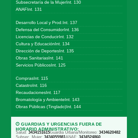
Subsecretaría de la MujerInt. 130
ANAFInt. 131
Desarrollo Local y Prod.Int. 137
Defensa del ConsumidorInt. 136
Licencias de ConducirInt. 132
Cultura y EducaciónInt. 134
Dirección de DeportesInt. 135
Obras SanitariasInt. 141
Servicios PúblicosInt. 125
ComprasInt. 115
CatastroInt. 116
RecaudacionesInt. 117
Bromatología y AmbienteInt. 143
Obras Públicas (Tinglado)Int. 144
GUARDIAS Y URGENCIAS FUERA DE
HORARIO ADMINISTRATIVO:
Salud:
3434151615
Guardia Urbana/Monitoreo:
3434620482
Subsec. Mujer:
3434055981
ANAF:
3434524860